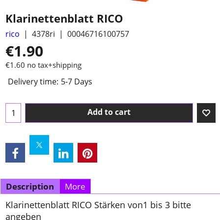
Klarinettenblatt RICO
rico
4378ri
00046716100757
€
1.90
€
1.60
no tax+shipping
Delivery time:
5-7 Days
Add to cart
Description
More
Klarinettenblatt RICO Stärken von1 bis 3 bitte
angeben