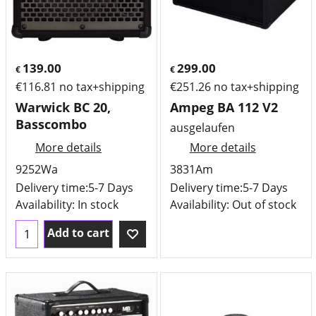
139.00
299.00
€
€
€
116.81
no tax+shipping
€
251.26
no tax+shipping
Warwick BC 20,
Ampeg BA 112 V2
Basscombo
ausgelaufen
More details
More details
9252Wa
3831Am
Delivery time:
5-7 Days
Delivery time:
5-7 Days
Availability
: In stock
Availability
: Out of stock
Add to cart