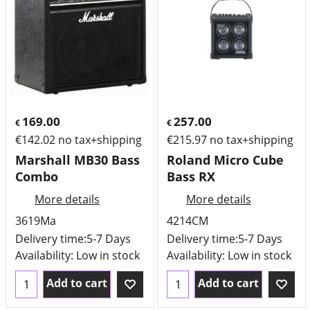
169.00
257.00
€
€
€
142.02
no tax+shipping
€
215.97
no tax+shipping
Marshall MB30 Bass
Roland Micro Cube
Combo
Bass RX
More details
More details
3619Ma
4214CM
Delivery time:
5-7 Days
Delivery time:
5-7 Days
Availability
: Low in stock
Availability
: Low in stock
Add to cart
Add to cart