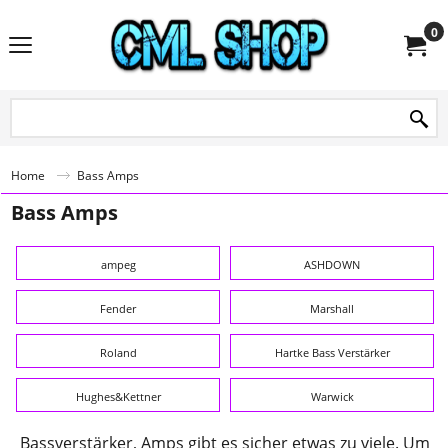
0
Home
Bass Amps
Bass Amps
ampeg
ASHDOWN
Fender
Marshall
Roland
Hartke Bass Verstärker
Hughes&Kettner
Warwick
Bassverstärker, Amps gibt es sicher etwas zu viele. Um