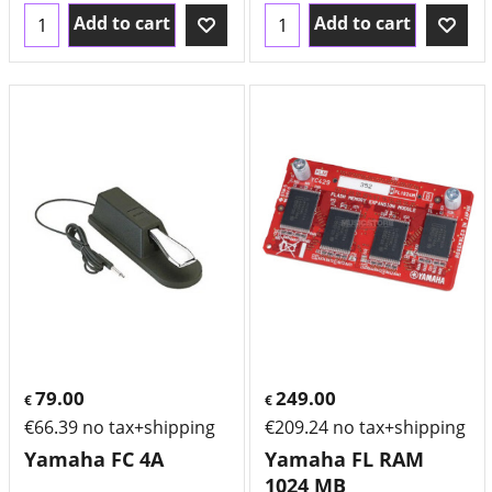
Add to cart
Add to cart
79.00
249.00
€
€
€
66.39
no tax+shipping
€
209.24
no tax+shipping
Yamaha FC 4A
Yamaha FL RAM
1024 MB