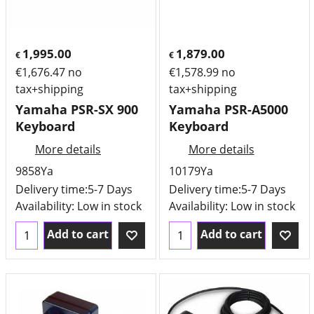
1,995.00
1,879.00
€
€
€
1,676.47
no
€
1,578.99
no
tax+shipping
tax+shipping
Yamaha PSR-SX 900
Yamaha PSR-A5000
Keyboard
Keyboard
More details
More details
9858Ya
10179Ya
Delivery time:
5-7 Days
Delivery time:
5-7 Days
Availability
: Low in stock
Availability
: Low in stock
Add to cart
Add to cart