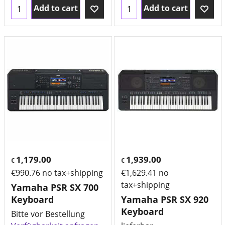
Add to cart
Add to cart
1,179.00
1,939.00
€
€
€
990.76
no tax+shipping
€
1,629.41
no
tax+shipping
Yamaha PSR SX 700
Keyboard
Yamaha PSR SX 920
Keyboard
Bitte vor Bestellung