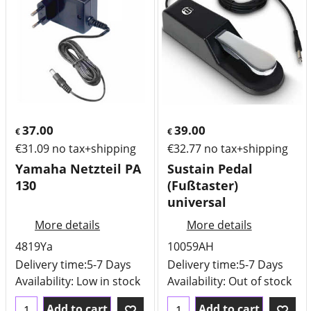
37.00
39.00
€
€
€
31.09
no tax+shipping
€
32.77
no tax+shipping
Yamaha Netzteil PA
Sustain Pedal
130
(Fußtaster)
universal
More details
More details
4819Ya
10059AH
Delivery time:
5-7 Days
Delivery time:
5-7 Days
Availability
: Low in stock
Availability
: Out of stock
Add to cart
Add to cart