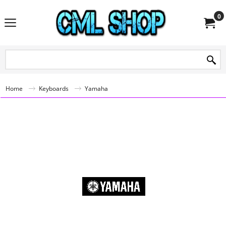
0
Home
Keyboards
Yamaha