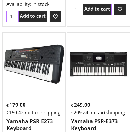
Availability
: In stock
Add to cart
Add to cart
179.00
249.00
€
€
€
150.42
no tax+shipping
€
209.24
no tax+shipping
Yamaha PSR E273
Yamaha PSR-E373
Keyboard
Keyboard