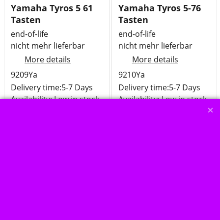
Yamaha Tyros 5 61
Yamaha Tyros 5-76
Tasten
Tasten
end-of-life
end-of-life
nicht mehr lieferbar
nicht mehr lieferbar
More details
More details
9209Ya
9210Ya
Delivery time:
5-7 Days
Delivery time:
5-7 Days
Availability
: Low in stock
Availability
: Low in stock
4,349.00
€
€
3,654.62
no
tax+shipping