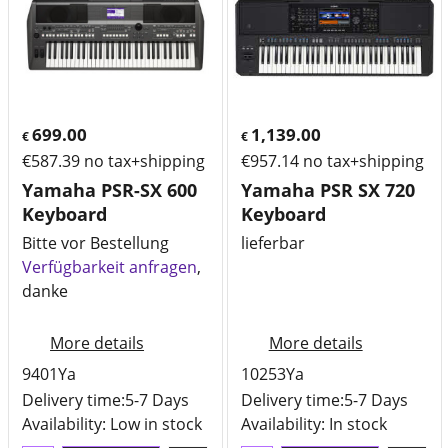
699.00
1,139.00
€
€
€
587.39
no tax+shipping
€
957.14
no tax+shipping
Yamaha PSR-SX 600
Yamaha PSR SX 720
Keyboard
Keyboard
Bitte vor Bestellung
lieferbar
Verfügbarkeit anfragen
,
danke
More details
More details
9401Ya
10253Ya
Delivery time:
5-7 Days
Delivery time:
5-7 Days
Availability
: Low in stock
Availability
: In stock