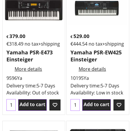
379.00
529.00
€
€
€
318.49
no tax+shipping
€
444.54
no tax+shipping
Yamaha PSR-E473
Yamaha PSR-EW425
Einsteiger
Einsteiger
More details
More details
9596Ya
10195Ya
Delivery time:
5-7 Days
Delivery time:
5-7 Days
Availability
: Out of stock
Availability
: Low in stock
Add to cart
Add to cart