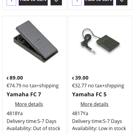
89.00
39.00
€
€
€
74.79
no tax+shipping
€
32.77
no tax+shipping
Yamaha FC 7
Yamaha FC 5
More details
More details
4818Ya
4817Ya
Delivery time:
5-7 Days
Delivery time:
5-7 Days
Availability
: Out of stock
Availability
: Low in stock