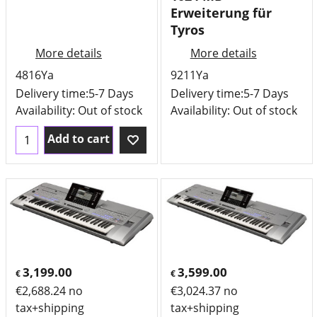
Erweiterung für
Tyros
More details
More details
4816Ya
9211Ya
Delivery time:
5-7 Days
Delivery time:
5-7 Days
Availability
: Out of stock
Availability
: Out of stock
Add to cart
3,199.00
3,599.00
€
€
€
2,688.24
no
€
3,024.37
no
tax+shipping
tax+shipping