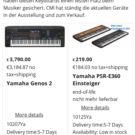
haben diesen Keyboards einen festen Platz beim
Musiker gesichert. CMl hat ständig die aktuellen Geräte
in der Ausstellung und zum Verkauf.
3,790.00
219.00
€
€
€
3,184.87
no
€
184.03
no tax+shipping
tax+shipping
Yamaha PSR-E360
Yamaha Genos 2
Einsteiger
end-of-life
nicht mehr lieferbar
More details
More details
10125Ya
10207Ya
Delivery time:
5-7 Days
Delivery time:
5-7 Days
Availability
: Low in stock