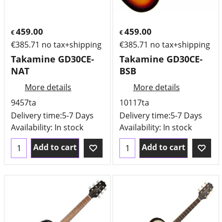
459.00
459.00
€
€
€
385.71
no tax+shipping
€
385.71
no tax+shipping
Takamine GD30CE-
Takamine GD30CE-
NAT
BSB
More details
More details
9457ta
10117ta
Delivery time:
5-7 Days
Delivery time:
5-7 Days
Availability
: In stock
Availability
: In stock
Add to cart
Add to cart