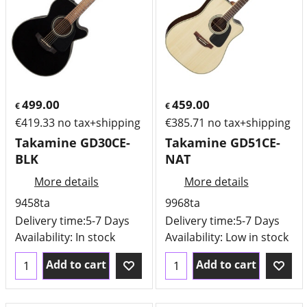
499.00
459.00
€
€
€
419.33
no tax+shipping
€
385.71
no tax+shipping
Takamine GD30CE-
Takamine GD51CE-
BLK
NAT
More details
More details
9458ta
9968ta
Delivery time:
5-7 Days
Delivery time:
5-7 Days
Availability
: In stock
Availability
: Low in stock
Add to cart
Add to cart