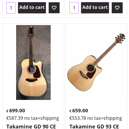
Add to cart
Add to cart
699.00
659.00
€
€
€
587.39
no tax+shipping
€
553.78
no tax+shipping
Takamine GD 90 CE
Takamine GD 93 CE