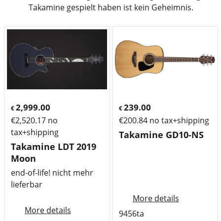
Takamine gespielt haben ist kein Geheimnis.
2,999.00
239.00
€
€
€
2,520.17
no
€
200.84
no tax+shipping
tax+shipping
Takamine GD10-NS
Takamine LDT 2019
Moon
end-of-life! nicht mehr
lieferbar
More details
More details
9456ta