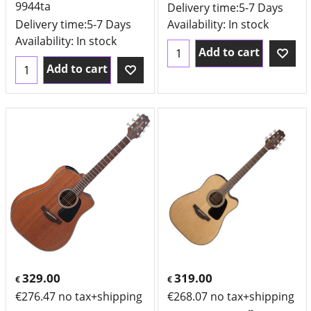
9944ta
Delivery time:
5-7 Days
Delivery time:
5-7 Days
Availability
: In stock
Availability
: In stock
Add to cart
Add to cart
329.00
319.00
€
€
€
276.47
no tax+shipping
€
268.07
no tax+shipping