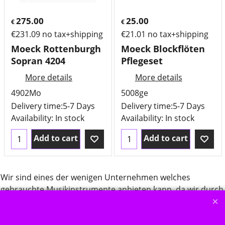
275.00
25.00
€
€
€
231.09
no tax+shipping
€
21.01
no tax+shipping
Moeck Rottenburgh
Moeck Blockflöten
Sopran 4204
Pflegeset
More details
More details
4902Mo
5008ge
Delivery time:
5-7 Days
Delivery time:
5-7 Days
Availability
: In stock
Availability
: In stock
Add to cart
Add to cart
Wir sind eines der wenigen Unternehmen welches
gebrauchte Musikinstrumente anbieten kann, da wir durch
unsere jahrzehnte lange Tätigkeit in der Musikszene über
ein entsprechendes Wissen und Netzwerk verfügen. Wir