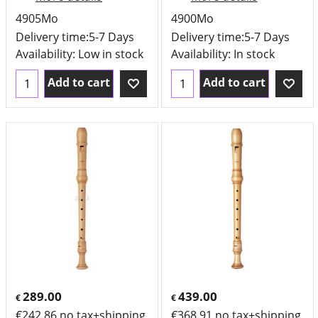
4905Mo
4900Mo
Delivery time:
5-7 Days
Delivery time:
5-7 Days
Availability
: Low in stock
Availability
: In stock
Add to cart
Add to cart
289.00
439.00
€
€
€
242.86
no tax+shipping
€
368.91
no tax+shipping