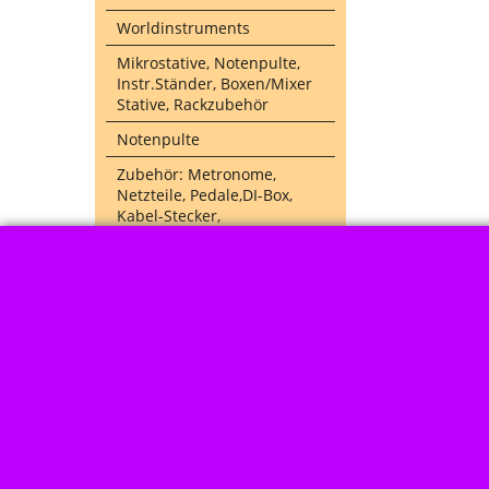
Worldinstruments
Mikrostative, Notenpulte,
Instr.Ständer, Boxen/Mixer
Stative, Rackzubehör
Notenpulte
Zubehör: Metronome,
Netzteile, Pedale,DI-Box,
Kabel-Stecker,
Noten Schulen Songbooks
Nach Marke kaufen