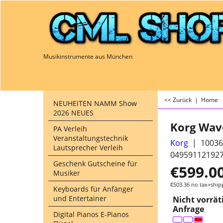
Musikinstrumente aus München
<< Zurück
|
Home
NEUHEITEN NAMM Show
2026 NEUES
Korg Wave
PA Verleih
Veranstaltungstechnik
Korg
10036
Lautsprecher Verleih
04959112192
Geschenk Gutscheine für
€
599.0
Musiker
€
503.36
no tax+ship
Keyboards für Anfänger
und Entertainer
Nicht vorräti
Anfrage
Digital Pianos E-Pianos