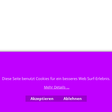
WebShop erstellt mit ShopFactory Shop Software.
Diese Seite benutzt Cookies für ein besseres Web Surf-Erlebnis.
Mehr Details ...
Akzeptieren
Ablehnen