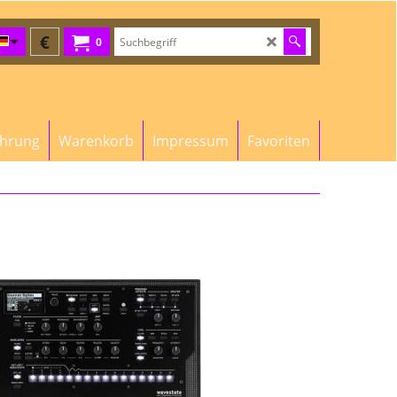
€
0
ehrung
Warenkorb
Impressum
Favoriten