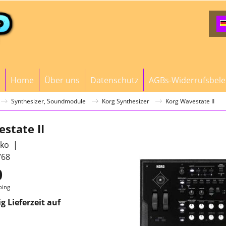
Home
Über uns
Datenschutz
AGBs-Widerrufsbel
Synthesizer, Soundmodule
Korg Synthesizer
Korg Wavestate II
state II
ko
768
0
ping
g Lieferzeit auf