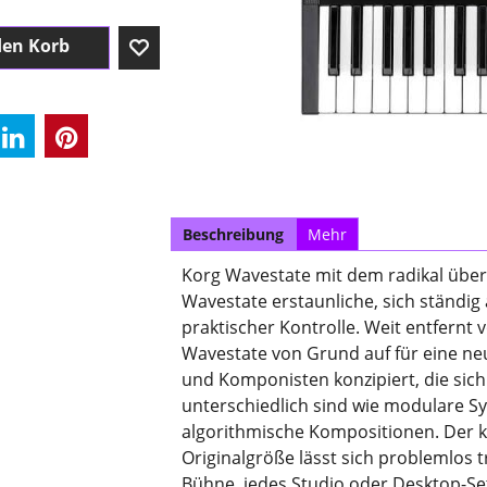
den Korb
Beschreibung
Mehr
Korg Wavestate mit dem radikal übera
Wavestate erstaunliche, sich ständ
praktischer Kontrolle. Weit entfernt 
Wavestate von Grund auf für eine n
und Komponisten konzipiert, die sich 
unterschiedlich sind wie modulare S
algorithmische Kompositionen. Der k
Originalgröße lässt sich problemlos 
Bühne, jedes Studio oder Desktop-Se