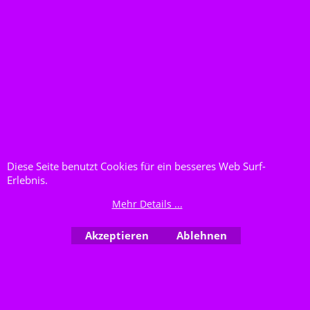
€
545.38
no tax+shipping
€
1,175.63
no
tax+shipping
Sennheiser Ew 100-
935 G3 E-Band
Sennheiser Ew 500-
965 G3 C-Band
Mehr Infos
Mehr Infos
9185Se
9182Se
Verfügbarkeit
: bestellt
Lieferzeit auf Anfrage
Verfügbarkeit
: bestellt
Lieferzeit auf Anfrage
In den Korb
In den Korb
Diese Seite benutzt Cookies für ein besseres Web Surf-
Erlebnis.
Mehr Details ...
CML Studio ist bemüht einen soliden, fairen Kunden-
Service zu bieten. Gerade beim Verkauf von
Akzeptieren
Ablehnen
Musikinstrumenten kann es zu unterschiedlichen
Auffassungen über Zustand, Alter und Funktion der Ware
kommen. Oft ist auch der Versand dieser Geräte ein
Problemfeld. CML Studio bietet jedem Kunden