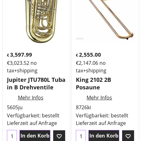
3,597.99
2,555.00
€
€
€
3,023.52
no
€
2,147.06
no
tax+shipping
tax+shipping
Jupiter JTU780L Tuba
King 2102 2B
in B Drehventile
Posaune
Mehr Infos
Mehr Infos
5605ju
8726ki
Verfügbarkeit
: bestellt
Verfügbarkeit
: bestellt
Lieferzeit auf Anfrage
Lieferzeit auf Anfrage
In den Korb
In den Korb