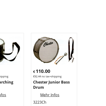
110.00
€
hipping
€
92.44
no tax+shipping
arching
Chester Junior Bass
Drum
nfos
Mehr Infos
3223Ch