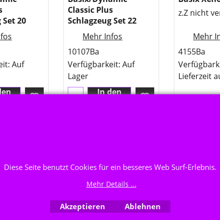
s
Classic Plus
z.Z nicht v
 Set 20
Schlagzeug Set 22
fos
Mehr Infos
Mehr I
10107Ba
4155Ba
eit
: Auf
Verfügbarkeit
: Auf
Verfügbark
Lager
Lieferzeit 
den
In den
rb
Korb
Diese Seite benutzt Cookies für ein besseres Web Surf-Erlebnis.
WebShop erstellt mit ShopFactory Shop Software.
Mehr Details ...
Akzeptieren
Ablehnen