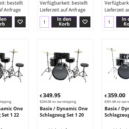
eit
: bestellt
Verfügbarkeit
: bestellt
Verfügbark
uf Anfrage
Lieferzeit auf Anfrage
Lieferzeit 
den
In den
In 
rb
Korb
Ko
349.95
359.00
€
€
hipping
€
294.08
no tax+shipping
€
301.68
no tax+
ynamic One
Basix / Dynamic One
Basix / D
 Set 1 22
Schlagzeug Set 1 20
Schlagzeug