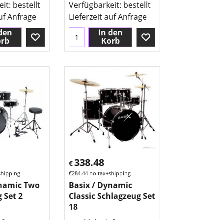
eit
: bestellt
Verfügbarkeit
: bestellt
auf Anfrage
Lieferzeit auf Anfrage
den
In den
rb
Korb
338.48
€
shipping
€
284.44
no tax+shipping
ynamic Two
Basix / Dynamic
 Set 2
Classic Schlagzeug Set
18