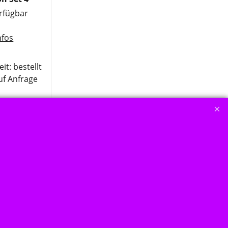
erfügbar
nfos
eit
: bestellt
auf Anfrage