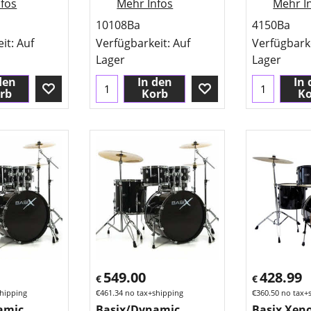
fos
Mehr Infos
Mehr I
10108Ba
4150Ba
eit
: Auf
Verfügbarkeit
: Auf
Verfügbark
Lager
Lager
den
In den
In 
rb
Korb
Ko
549.00
428.99
€
€
hipping
€
461.34
no tax+shipping
€
360.50
no tax+
amic
Basix/Dynamic
Basix Xeno