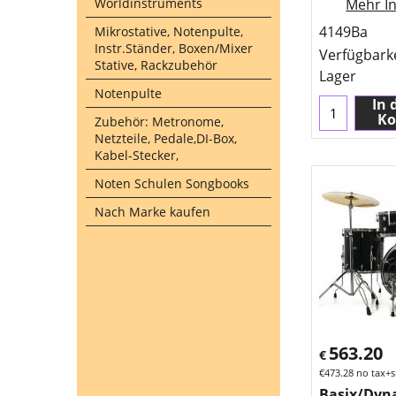
Worldinstruments
Mehr In
4149Ba
Mikrostative, Notenpulte,
Instr.Ständer, Boxen/Mixer
Verfügbark
Stative, Rackzubehör
Lager
Notenpulte
In 
Ko
Zubehör: Metronome,
Netzteile, Pedale,DI-Box,
Kabel-Stecker,
Noten Schulen Songbooks
Nach Marke kaufen
563.20
€
€
473.28
no tax+s
Basix/Dyn