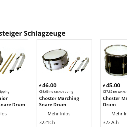
steiger Schlagzeuge
46.00
45.00
€
€
ipping
€
38.66
no tax+shipping
€
37.82
no tax+s
nior
Chester Marching
Chester M
Snare Drum
Snare Drum
Drum
fos
Mehr Infos
Mehr I
3221Ch
3222Ch