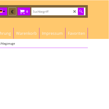
€
0
ehrung
Warenkorb
Impressum
Favoriten
Schlagzeuge