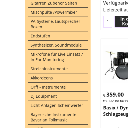
Verfügbark
Gitarren Zubehör Saiten
Lieferzeit a
Mischpulte /Powermixer
In 
PA-Systeme, Lautsprecher
Ko
Boxen
Endstufen
Synthesizer, Soundmodule
Mikrofone für Live Einsatz /
In Ear Monitoring
Streichinstrumente
Akkordeons
Orff - Instrumente
359.00
€
DJ Equipment
€
301.68
no tax+s
Licht Anlagen Scheinwerfer
Basix / D
Schlagzeug
Bayerische Instrumente
Bavarian Folkmusic