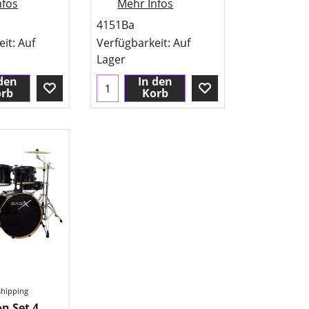
nfos
Mehr Infos
4151Ba
eit
: Auf
Verfügbarkeit
: Auf
Lager
den
In den
rb
Korb
shipping
n Set 4